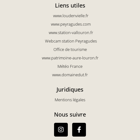
Liens utiles
www.loudenvielle.fr
www.peyragudes.com
www.station-vallouron.fr
Webcam station Peyragudes
Office de tourisme
www.patrimoine-aure-louron.fr
Météo France
www.domainedut.fr
Juridiques
Mentions légales
Nous suivre
I
F
n
a
s
c